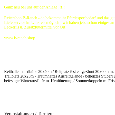
Ganz neu bei uns auf der Anlage !!!!!
Reitershop B-Ranch - da bekommt ihr Pferdesportbedarf und das gut
Lieferservice im Umkreis möglich - wir haben jetzt schon einiges an
Leckerlis u. Zusatzfuttermittel vor Ort
www.b-ranch.shop
Reithalle m. Tribüne 20x40m / Reitplatz fest eingezäunt 30x60m m. 
Trailplatz 20x25m - Traumhaftes Ausreitgelände / beheiztes Stüberl 
befestigte Winterausläufe m. Heufütterung / Sommerkoppeln m. Fris
Veranstaltungen / Turniere