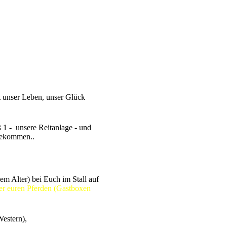
st unser Leben, unser Glück
 1 - unsere Reitanlage - und
ngekommen..
dem Alter) bei Euch im Stall auf
uren Pferden (Gastboxen
Western),