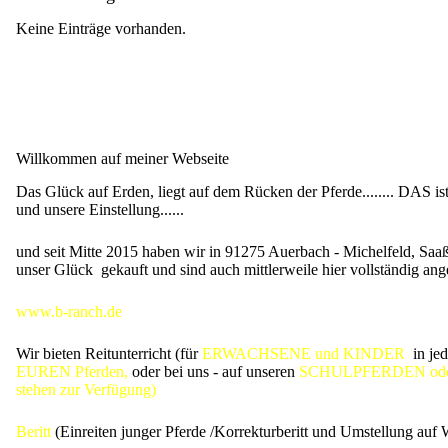
Keine Einträge vorhanden.
Willkommen auf meiner Webseite
Das Glück auf Erden, liegt auf dem Rücken der Pferde........ DAS i
und unsere Einstellung......
und seit Mitte 2015 haben wir in 91275 Auerbach - Michelfeld, Saaß
unser Glück gekauft und sind auch mittlerweile hier vollständig a
www.b-ranch.de
Wir bieten Reitunterricht (für
ERWACHSENE und KINDER
in je
EUREN Pferden,
oder bei uns - auf unseren
SCHULPFERDEN oder e
stehen zur Verfügung)
Beritt
(Einreiten junger Pferde /Korrekturberitt und Umstellung auf 