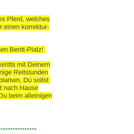
es Pferd, welches
r einen korrektur-
en Beritt-Platz!
Beritts mit Deinem
inige Reitstunden
planwn, Du sollst
it nach Hause
Du beim alleinigen
***************